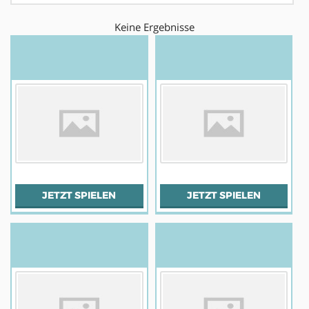
Keine Ergebnisse
JETZT SPIELEN
JETZT SPIELEN