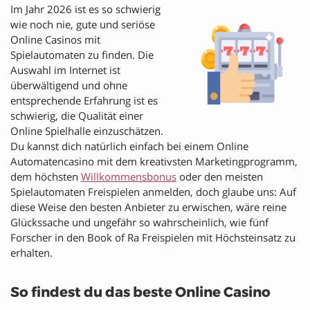
Im Jahr 2026 ist es so schwierig
wie noch nie, gute und seriöse
Online Casinos mit
Spielautomaten zu finden. Die
Auswahl im Internet ist
überwältigend und ohne
entsprechende Erfahrung ist es
schwierig, die Qualität einer
Online Spielhalle einzuschätzen.
Du kannst dich natürlich einfach bei einem Online
Automatencasino mit dem kreativsten Marketingprogramm,
dem höchsten
Willkommensbonus
oder den meisten
Spielautomaten Freispielen anmelden, doch glaube uns: Auf
diese Weise den besten Anbieter zu erwischen, wäre reine
Glückssache und ungefähr so wahrscheinlich, wie fünf
Forscher in den Book of Ra Freispielen mit Höchsteinsatz zu
erhalten.
So findest du das beste Online Casino