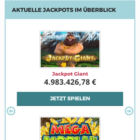
AKTUELLE JACKPOTS IM ÜBERBLICK
Jackpot Giant
4.983.428,60 €
JETZT SPIELEN