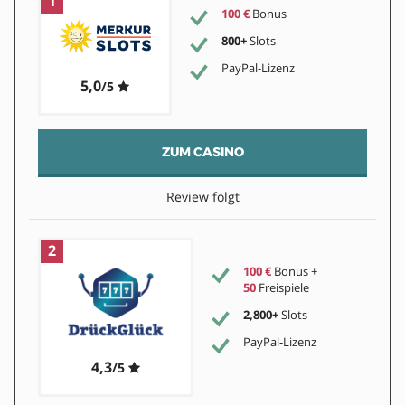
1
100 €
Bonus
800+
Slots
PayPal-Lizenz
5,0
/5
ZUM CASINO
Review folgt
2
100 €
Bonus +
50
Freispiele
2,800+
Slots
PayPal-Lizenz
4,3
/5