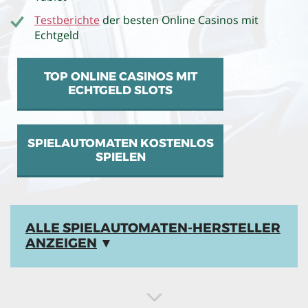
Testberichte
der besten Online Casinos mit
Echtgeld
TOP ONLINE CASINOS MIT
ECHTGELD SLOTS
SPIELAUTOMATEN KOSTENLOS
SPIELEN
ALLE SPIELAUTOMATEN-HERSTELLER
ANZEIGEN
▼