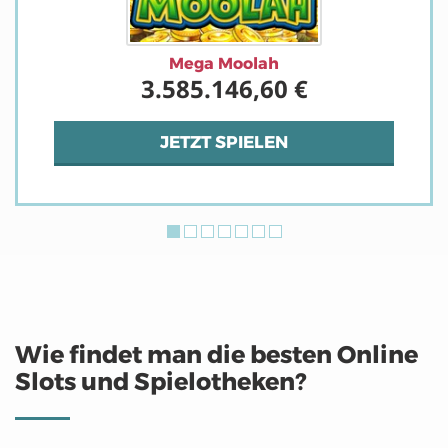
Mega Moolah
3.585.148,72 €
JETZT SPIELEN
Wie findet man die besten Online
Slots und Spielotheken?