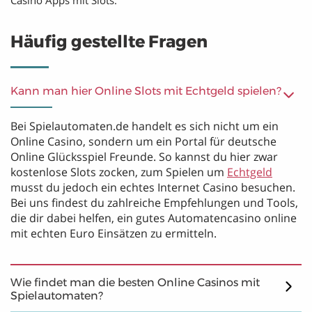
Casino Apps mit Slots.
Häufig gestellte Fragen
Kann man hier Online Slots mit Echtgeld spielen?
Bei Spielautomaten.de handelt es sich nicht um ein
Online Casino, sondern um ein Portal für deutsche
Online Glücksspiel Freunde. So kannst du hier zwar
kostenlose Slots zocken, zum Spielen um
Echtgeld
musst du jedoch ein echtes Internet Casino besuchen.
Bei uns findest du zahlreiche Empfehlungen und Tools,
die dir dabei helfen, ein gutes Automatencasino online
mit echten Euro Einsätzen zu ermitteln.
Wie findet man die besten Online Casinos mit
Spielautomaten?