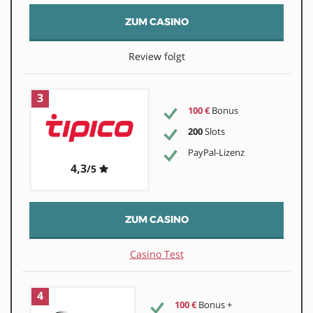
ZUM CASINO
Review folgt
3
100 €
Bonus
200
Slots
PayPal-Lizenz
4,3
/5
ZUM CASINO
Casino Test
4
100 €
Bonus +