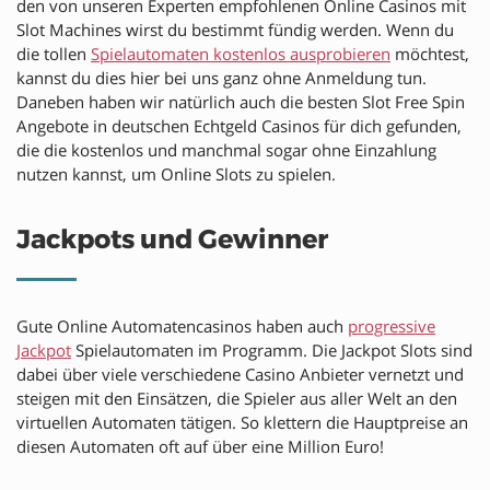
den von unseren Experten empfohlenen Online Casinos mit
Slot Machines wirst du bestimmt fündig werden. Wenn du
die tollen
Spielautomaten kostenlos ausprobieren
möchtest,
kannst du dies hier bei uns ganz ohne Anmeldung tun.
Daneben haben wir natürlich auch die besten Slot Free Spin
Angebote in deutschen Echtgeld Casinos für dich gefunden,
die die kostenlos und manchmal sogar ohne Einzahlung
nutzen kannst, um Online Slots zu spielen.
Jackpots und Gewinner
Gute Online Automatencasinos haben auch
progressive
Jackpot
Spielautomaten im Programm. Die Jackpot Slots sind
dabei über viele verschiedene Casino Anbieter vernetzt und
steigen mit den Einsätzen, die Spieler aus aller Welt an den
virtuellen Automaten tätigen. So klettern die Hauptpreise an
diesen Automaten oft auf über eine Million Euro!