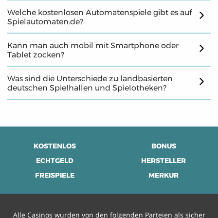
Welche kostenlosen Automatenspiele gibt es auf
Spielautomaten.de?
Kann man auch mobil mit Smartphone oder
Tablet zocken?
Was sind die Unterschiede zu landbasierten
deutschen Spielhallen und Spielotheken?
KOSTENLOS
BONUS
ECHTGELD
HERSTELLER
FREISPIELE
MERKUR
Alle Casinos wurden von den folgenden Parteien als sicher