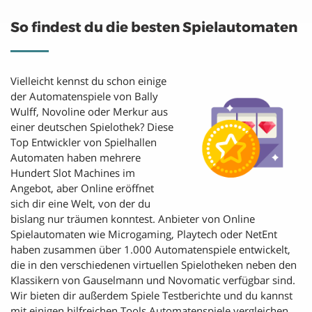
So findest du die besten Spielautomaten
Vielleicht kennst du schon einige
der Automatenspiele von Bally
Wulff, Novoline oder Merkur aus
einer deutschen Spielothek? Diese
Top Entwickler von Spielhallen
Automaten haben mehrere
Hundert Slot Machines im
Angebot, aber Online eröffnet
sich dir eine Welt, von der du
bislang nur träumen konntest. Anbieter von Online
Spielautomaten wie Microgaming, Playtech oder NetEnt
haben zusammen über 1.000 Automatenspiele entwickelt,
die in den verschiedenen virtuellen Spielotheken neben den
Klassikern von Gauselmann und Novomatic verfügbar sind.
Wir bieten dir außerdem Spiele Testberichte und du kannst
mit einigen hilfreichen Tools Automatenspiele vergleichen,