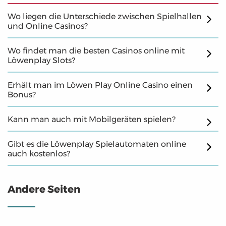
Wo liegen die Unterschiede zwischen Spielhallen
und Online Casinos?
Wo findet man die besten Casinos online mit
Löwenplay Slots?
Erhält man im Löwen Play Online Casino einen
Bonus?
Kann man auch mit Mobilgeräten spielen?
Gibt es die Löwenplay Spielautomaten online
auch kostenlos?
Andere Seiten