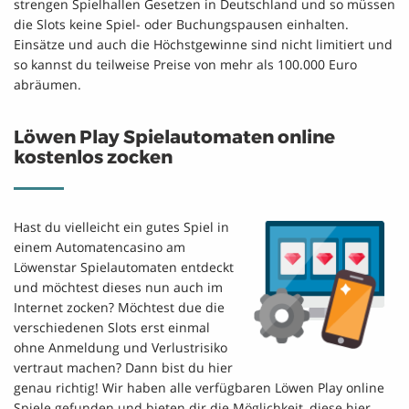
strengen Spielhallen Gesetzen in Deutschland und so müssen
die Slots keine Spiel- oder Buchungspausen einhalten.
Einsätze und auch die Höchstgewinne sind nicht limitiert und
so kannst du teilweise Preise von mehr als 100.000 Euro
abräumen.
Löwen Play Spielautomaten online
kostenlos zocken
Hast du vielleicht ein gutes Spiel in
einem Automatencasino am
Löwenstar Spielautomaten entdeckt
und möchtest dieses nun auch im
Internet zocken? Möchtest due die
verschiedenen Slots erst einmal
ohne Anmeldung und Verlustrisiko
vertraut machen? Dann bist du hier
genau richtig! Wir haben alle verfügbaren Löwen Play online
Spiele gefunden und bieten dir die Möglichkeit, diese hier