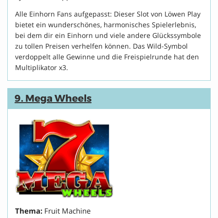
Alle Einhorn Fans aufgepasst: Dieser Slot von Löwen Play
bietet ein wunderschönes, harmonisches Spielerlebnis,
bei dem dir ein Einhorn und viele andere Glückssymbole
zu tollen Preisen verhelfen können. Das Wild-Symbol
verdoppelt alle Gewinne und die Freispielrunde hat den
Multiplikator x3.
9. Mega Wheels
Thema:
Fruit Machine