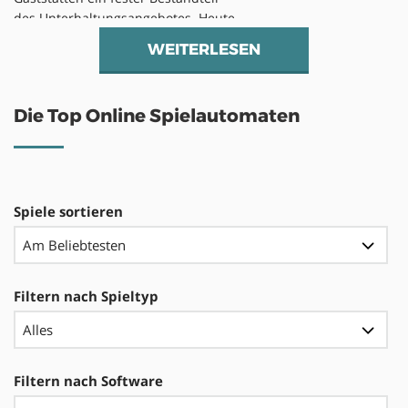
des Unterhaltungsangebotes. Heute
kannst du die neuen Spielautomaten von Löwen Play online
WEITERLESEN
spielen, entweder hier bei uns kostenlos oder in seriösen
Online Spielotheken um Echtgeld.
Die Top Online Spielautomaten
Spiele sortieren
Filtern nach Spieltyp
Filtern nach Software