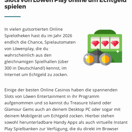
spielen
In vielen gutsortierten Online
Spielotheken hast du im Jahr 2026
endlich die Chance, Spielautomaten
von Löwenplay, die du
wahrscheinlich aus den
gleichnamigen Spielhallen (über
300 in Deutschland!) kennst, im
Internet um Echtgeld zu zocken.
Einige der besten Online Casinos haben die spannenden
Slots von Löwen Entertainment in ihr Programm
aufgenommen und so kannst du Treasure Island oder
Glamour Gems auch an deinem Desktop PC oder sogar mit
deinem Mobilgerät um Echtgeld zocken. Hierbei stehen
sowohl herunterladbare Handy Apps als auch virtuelle Instant
Play Spielbanken zur Verfügung, die du direkt im Browser