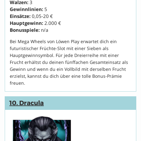
Walzen:
3
Gewinnlinien:
5
Einsätze:
0,05-20 €
Hauptgewinn:
2.000 €
Bonusspiele:
n/a
Bei Mega Wheels von Löwen Play erwartet dich ein
futuristischer Früchte-Slot mit einer Sieben als
Hauptgewinnsymbol. Für jede Dreierreihe mit einer
Frucht erhältst du deinen fünffachen Gesamteinsatz als
Gewinn und wenn du ein Vollbild mit derselben Frucht
erzielst, kannst du dich über eine tolle Bonus-Prämie
freuen.
10. Dracula