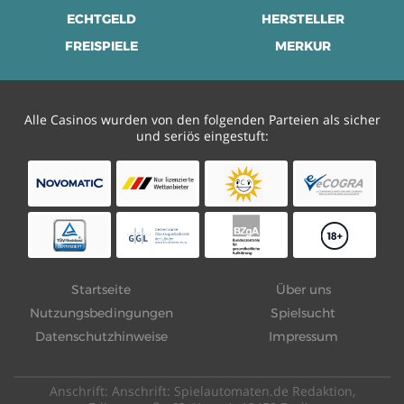
ECHTGELD
HERSTELLER
FREISPIELE
MERKUR
Alle Casinos wurden von den folgenden Parteien als sicher
und seriös eingestuft:
Startseite
Über uns
Nutzungsbedingungen
Spielsucht
Datenschutzhinweise
Impressum
Anschrift: Anschrift: Spielautomaten.de Redaktion,