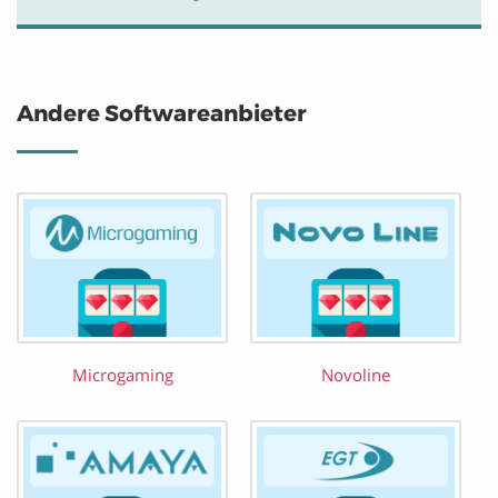
Andere Softwareanbieter
Microgaming
Novoline