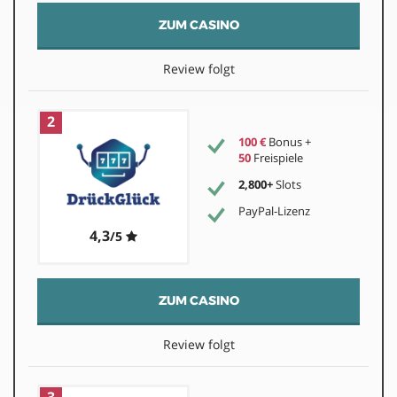
ZUM CASINO
Review folgt
2
100 €
Bonus +
50
Freispiele
2,800+
Slots
PayPal-Lizenz
4,3
/5
ZUM CASINO
Review folgt