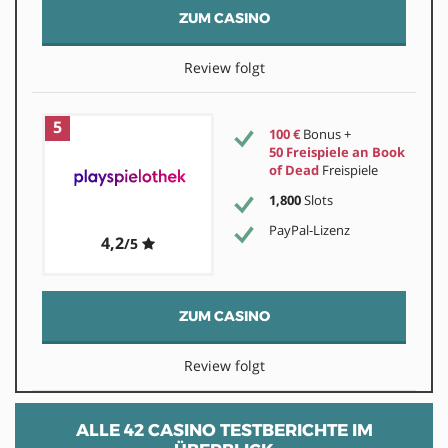
ZUM CASINO
Review folgt
5
100 €
Bonus +
50 Freispiele an Book
of Dead
Freispiele
1,800
Slots
PayPal-Lizenz
4,2
/5
ZUM CASINO
Review folgt
ALLE 42 CASINO TESTBERICHTE IM