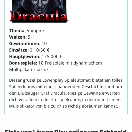
Thema:
Vampire
Walzen:
5
Gewinnlinien:
10
Einsätze:
0,10-50 €
Hauptgewinn:
175.000 €
Bonusspiele:
10 Freispiele mit dynamischem
Multiplikator bis x7
Dieser gruselige Löwenplay Spielautomat bietet ein tolles
Spielerlebnis mit einer spannenden Geschichte rund um
den Blutsauger Graf Dracula. Riesige Gewinne erwarten
dich vor allem in der Freispielrunde, in der du mit einem
Multiplikator von bis zu x7 so richtig abräumen kannst.
Slots von Löwen Play online um Echtgeld