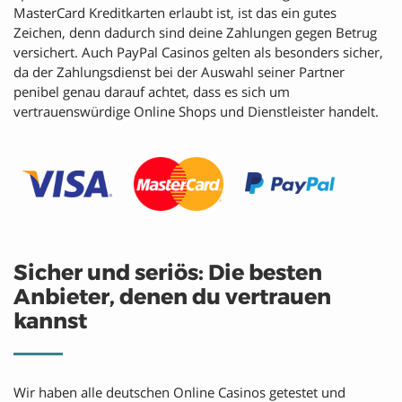
MasterCard Kreditkarten erlaubt ist, ist das ein gutes
Zeichen, denn dadurch sind deine Zahlungen gegen Betrug
versichert. Auch PayPal Casinos gelten als besonders sicher,
da der Zahlungsdienst bei der Auswahl seiner Partner
penibel genau darauf achtet, dass es sich um
vertrauenswürdige Online Shops und Dienstleister handelt.
Sicher und seriös: Die besten
Anbieter, denen du vertrauen
kannst
Wir haben alle deutschen Online Casinos getestet und