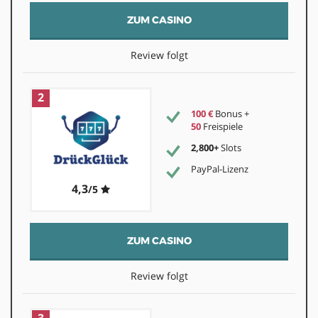
ZUM CASINO
Review folgt
2
100 €
Bonus +
50
Freispiele
2,800+
Slots
PayPal-Lizenz
4,3
/5
ZUM CASINO
Review folgt