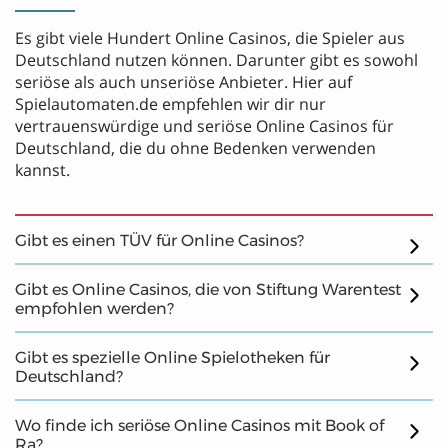
Es gibt viele Hundert Online Casinos, die Spieler aus
Deutschland nutzen können. Darunter gibt es sowohl
seriöse als auch unseriöse Anbieter. Hier auf
Spielautomaten.de empfehlen wir dir nur
vertrauenswürdige und seriöse Online Casinos für
Deutschland, die du ohne Bedenken verwenden
kannst.
Gibt es einen TÜV für Online Casinos?
Gibt es Online Casinos, die von Stiftung Warentest
empfohlen werden?
Gibt es spezielle Online Spielotheken für
Deutschland?
Wo finde ich seriöse Online Casinos mit Book of
Ra?