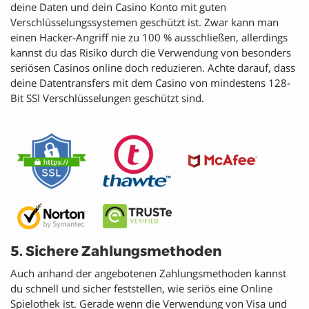
deine Daten und dein Casino Konto mit guten
Verschlüsselungssystemen geschützt ist. Zwar kann man
einen Hacker-Angriff nie zu 100 % ausschließen, allerdings
kannst du das Risiko durch die Verwendung von besonders
seriösen Casinos online doch reduzieren. Achte darauf, dass
deine Datentransfers mit dem Casino von mindestens 128-
Bit SSl Verschlüsselungen geschützt sind.
5. Sichere Zahlungsmethoden
Auch anhand der angebotenen Zahlungsmethoden kannst
du schnell und sicher feststellen, wie seriös eine Online
Spielothek ist. Gerade wenn die Verwendung von Visa und