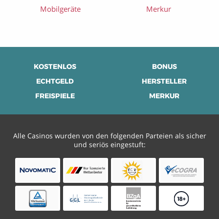
Mobilgeräte
Merkur
KOSTENLOS
BONUS
ECHTGELD
HERSTELLER
FREISPIELE
MERKUR
Alle Casinos wurden von den folgenden Parteien als sicher
und seriös eingestuft: