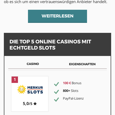
ob es sich um einen vertrauenswürdigen Anbieter handelt.
Wir verraten dir, auf was du bei der Auswahl eines seriösen
WEITERLESEN
Online Casinos achten musst umd empfehlen dir Anbieter,
die zu den sichersten Online Casinos für deutsche Nutzer
gehören.
DIE TOP 5 ONLINE CASINOS MIT
Was dir ein seriöses Online Casino bieten sollte:
ECHTGELD SLOTS
Online Glücksspiel Lizenz, die von einem EU-
CASINO
EIGENSCHAFTEN
Mitgliedsstaat ausgestellt wurde
Regelmäßige Kontrollen durch unabhängige
1
Spielerschutz-Organisationen
100 €
Bonus
Datenschutz durch moderne
800+
Slots
Verschlüsselungstechniken und sichere
PayPal-Lizenz
Zahlungsmethoden
5,0
/5