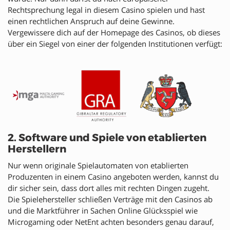
Rechtsprechung legal in diesem Casino spielen und hast
einen rechtlichen Anspruch auf deine Gewinne.
Vergewissere dich auf der Homepage des Casinos, ob dieses
über ein Siegel von einer der folgenden Institutionen verfügt:
2. Software und Spiele von etablierten
Herstellern
Nur wenn originale Spielautomaten von etablierten
Produzenten in einem Casino angeboten werden, kannst du
dir sicher sein, dass dort alles mit rechten Dingen zugeht.
Die Spielehersteller schließen Verträge mit den Casinos ab
und die Marktführer in Sachen Online Glücksspiel wie
Microgaming oder NetEnt achten besonders genau darauf,