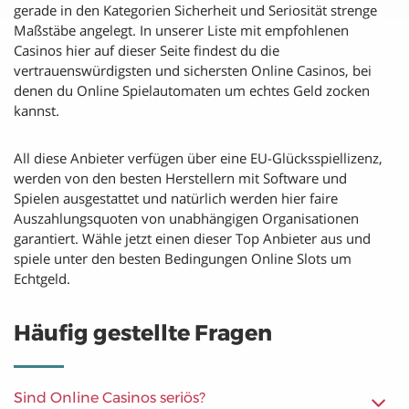
gerade in den Kategorien Sicherheit und Seriosität strenge
Maßstäbe angelegt. In unserer Liste mit empfohlenen
Casinos hier auf dieser Seite findest du die
vertrauenswürdigsten und sichersten Online Casinos, bei
denen du Online Spielautomaten um echtes Geld zocken
kannst.
All diese Anbieter verfügen über eine EU-Glücksspiellizenz,
werden von den besten Herstellern mit Software und
Spielen ausgestattet und natürlich werden hier faire
Auszahlungsquoten von unabhängigen Organisationen
garantiert. Wähle jetzt einen dieser Top Anbieter aus und
spiele unter den besten Bedingungen Online Slots um
Echtgeld.
Häufig gestellte Fragen
Sind Online Casinos seriös?