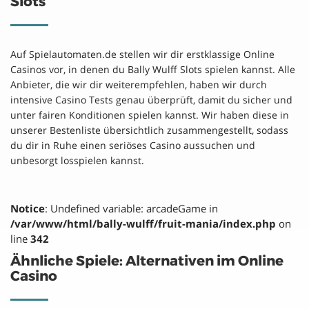
Slots
Auf Spielautomaten.de stellen wir dir erstklassige Online
Casinos vor, in denen du Bally Wulff Slots spielen kannst. Alle
Anbieter, die wir dir weiterempfehlen, haben wir durch
intensive Casino Tests genau überprüft, damit du sicher und
unter fairen Konditionen spielen kannst. Wir haben diese in
unserer Bestenliste übersichtlich zusammengestellt, sodass
du dir in Ruhe einen seriöses Casino aussuchen und
unbesorgt losspielen kannst.
Notice
: Undefined variable: arcadeGame in
/var/www/html/bally-wulff/fruit-mania/index.php
on
line
342
Ähnliche Spiele: Alternativen im Online
Casino