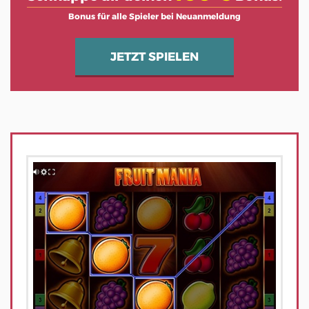
Bonus für alle Spieler bei Neuanmeldung
JETZT SPIELEN