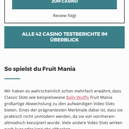
ZUM CASINO
Review folgt
ALLE 42 CASINO TESTBERICHTE IM
ÜBERBLICK
So spielst du Fruit Mania
Wir haben es wahrscheinlich schon mehrfach erwähnt, dass
Classic Slots wie beispielswiese
Bally Wulffs
Fruit Mania
großartige Abwechslung zu den aufwändigen Video Slots
bieten. Eines der prägnantesten Merkmale dabei ist, dass sie
praktisch nicht unmodern werden, da sie von vornherein
altmodisch konzipiert wurde. Viele andere Video Slots wirken
nach kurz oder lang ehr altbacken.