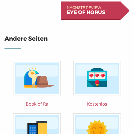
NÄCHSTE REVIEW
EYE OF HORUS
Andere Seiten
Book of Ra
Kostenlos