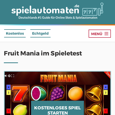
Kostenlos
Echtgeld
MENÜ
Fruit Mania im Spieletest
KOSTENLOSES SPIEL
STARTEN