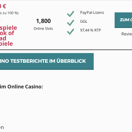
0 €
PayPal-Lizenz
s zu 100 %)
1,800
ZUM 
GGL
ispiele
Online Slots
97,44 % RTP
ok of
Revie
ad
piele
SINO TESTBERICHTE IM ÜBERBLICK
im Online Casino:
en