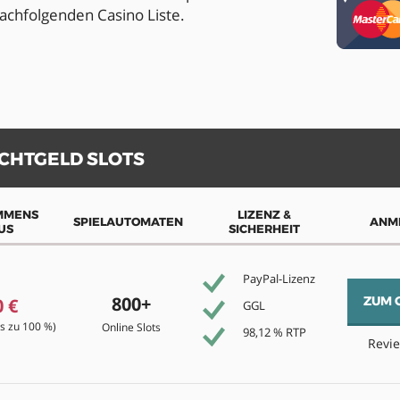
achfolgenden Casino Liste.
ECHTGELD SLOTS
MMENS
LIZENZ &
SPIELAUTOMATEN
ANM
US
SICHERHEIT
PayPal-Lizenz
800+
ZUM 
0 €
GGL
s zu 100 %)
Online Slots
98,12 % RTP
Revie