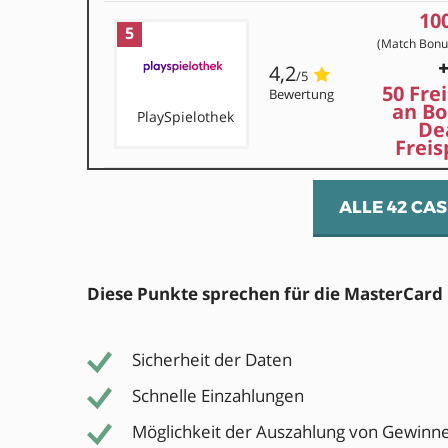
10
5
(Match Bonu
4,2
/5
50 Fre
Bewertung
an Bo
PlaySpielothek
De
Freis
ALLE 42 CA
Diese Punkte sprechen für die MasterCard 
Sicherheit der Daten
Schnelle Einzahlungen
Möglichkeit der Auszahlung von Gewinn