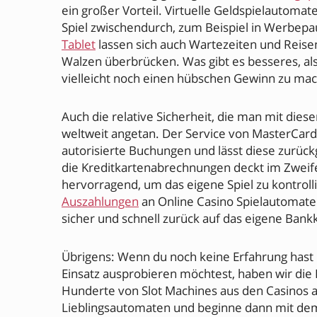
ein großer Vorteil. Virtuelle Geldspielautomat
Spiel zwischendurch, zum Beispiel in Werbepa
Tablet
lassen sich auch Wartezeiten und Reise
Walzen überbrücken. Was gibt es besseres, als
vielleicht noch einen hübschen Gewinn zu ma
Auch die relative Sicherheit, die man mit diese
weltweit angetan. Der Service von MasterCard
autorisierte Buchungen und lässt diese zurückg
die Kreditkartenabrechnungen deckt im Zweifel
hervorragend, um das eigene Spiel zu kontro
Auszahlungen
an Online Casino Spielautomaten
sicher und schnell zurück auf das eigene Bank
Übrigens: Wenn du noch keine Erfahrung hast
Einsatz ausprobieren möchtest, haben wir die 
Hunderte von Slot Machines aus den Casinos au
Lieblingsautomaten und beginne dann mit dem