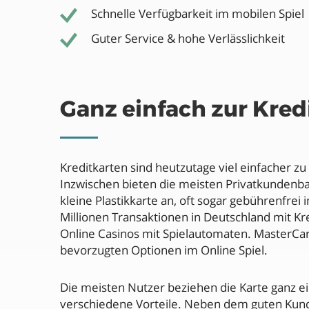
Schnelle Verfügbarkeit im mobilen Spiel
Guter Service & hohe Verlässlichkeit
Ganz einfach zur Kred
Kreditkarten sind heutzutage viel einfacher z
Inzwischen bieten die meisten Privatkundenb
kleine Plastikkarte an, oft sogar gebührenfrei 
Millionen Transaktionen in Deutschland mit Kred
Online Casinos mit Spielautomaten. MasterCar
bevorzugten Optionen im Online Spiel.
Die meisten Nutzer beziehen die Karte ganz ei
verschiedene Vorteile. Neben dem guten Kun