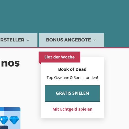
ERSTELLER
BONUS ANGEBOTE
Slot der Woche
inos
Book of Dead
Top Gewinne & Bonusrunden!
GRATIS SPIELEN
Mit Echtgeld spielen