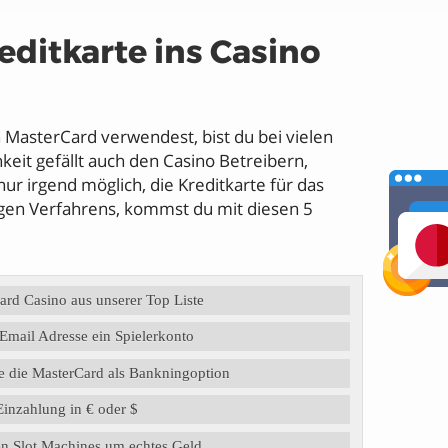
editkarte ins Casino
MasterCard verwendest, bist du bei vielen
keit gefällt auch den Casino Betreibern,
nur irgend möglich, die Kreditkarte für das
digen Verfahrens, kommst du mit diesen 5
rd Casino aus unserer Top Liste
 Email Adresse ein Spielerkonto
e die MasterCard als Bankningoption
Einzahlung in € oder $
en Slot Machines um echtes Geld