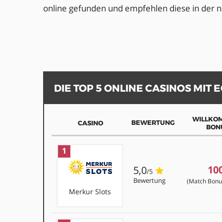
online gefunden und empfehlen diese in der n
DIE TOP 5 ONLINE CASINOS MIT 
WILLKO
BEWERTUNG
CASINO
BON
1
10
5,0
/5
Bewertung
(Match Bonu
Merkur Slots