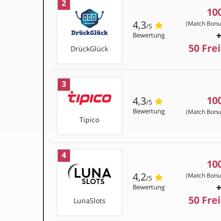
2
10
4,3
(Match Bonu
/5
Bewertung
50 Fre
DrückGlück
3
10
4,3
/5
Bewertung
(Match Bonu
Tipico
4
10
4,2
(Match Bonu
/5
Bewertung
50 Fre
LunaSlots