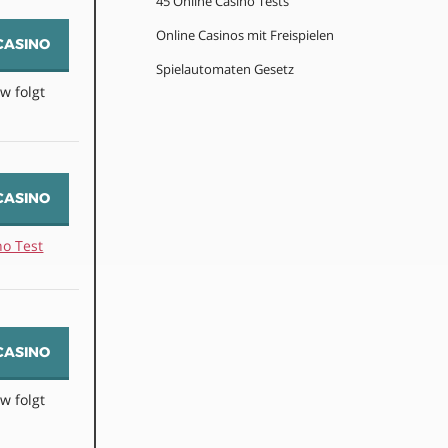
45 Online Casino Tests
Online Casinos mit Freispielen
CASINO
Spielautomaten Gesetz
w folgt
CASINO
no Test
CASINO
w folgt