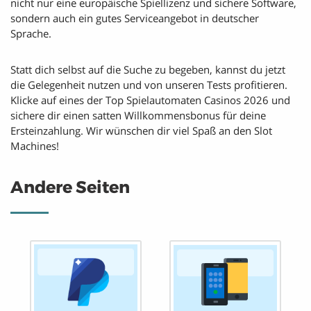
nicht nur eine europäische Spiellizenz und sichere Software,
sondern auch ein gutes Serviceangebot in deutscher
Sprache.
Statt dich selbst auf die Suche zu begeben, kannst du jetzt
die Gelegenheit nutzen und von unseren Tests profitieren.
Klicke auf eines der Top Spielautomaten Casinos 2026 und
sichere dir einen satten Willkommensbonus für deine
Ersteinzahlung. Wir wünschen dir viel Spaß an den Slot
Machines!
Andere Seiten