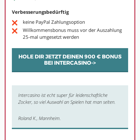
Verbesserungsbedürftig
keine PayPal Zahlungsoption
Willkommensbonus muss vor der Auszahlung
25-mal umgesetzt werden
HOLE DIR JETZT DEINEN 900 € BONUS
BEI INTERCASINO->
Intercasino ist echt super für leidenschaftliche
Zocker, so viel Auswahl an Spielen hat man selten.
Roland K., Mannheim.