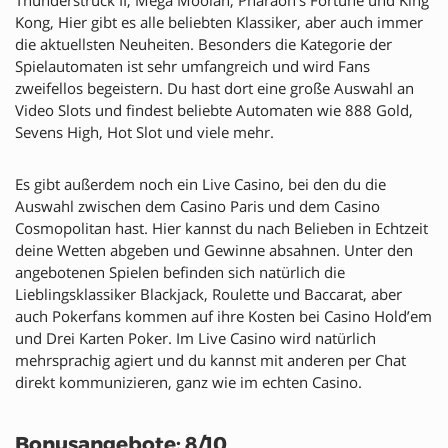
Kong, Hier gibt es alle beliebten Klassiker, aber auch immer
die aktuellsten Neuheiten. Besonders die Kategorie der
Spielautomaten ist sehr umfangreich und wird Fans
zweifellos begeistern. Du hast dort eine große Auswahl an
Video Slots und findest beliebte Automaten wie 888 Gold,
Sevens High, Hot Slot und viele mehr.
Es gibt außerdem noch ein Live Casino, bei den du die
Auswahl zwischen dem Casino Paris und dem Casino
Cosmopolitan hast. Hier kannst du nach Belieben in Echtzeit
deine Wetten abgeben und Gewinne absahnen. Unter den
angebotenen Spielen befinden sich natürlich die
Lieblingsklassiker Blackjack, Roulette und Baccarat, aber
auch Pokerfans kommen auf ihre Kosten bei Casino Hold’em
und Drei Karten Poker. Im Live Casino wird natürlich
mehrsprachig agiert und du kannst mit anderen per Chat
direkt kommunizieren, ganz wie im echten Casino.
Bonusangebote: 8/10