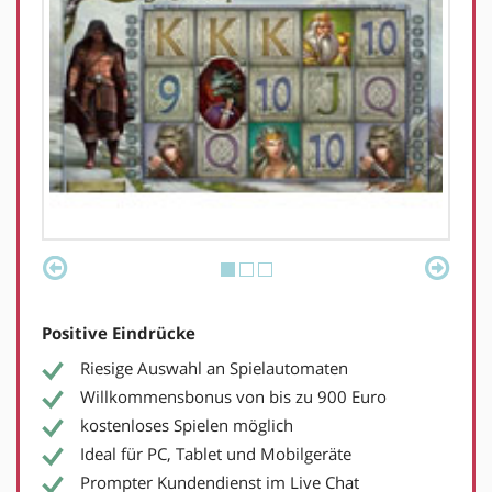
Previous
Next
Positive Eindrücke
Riesige Auswahl an Spielautomaten
Willkommensbonus von bis zu 900 Euro
kostenloses Spielen möglich
Ideal für PC, Tablet und Mobilgeräte
Prompter Kundendienst im Live Chat