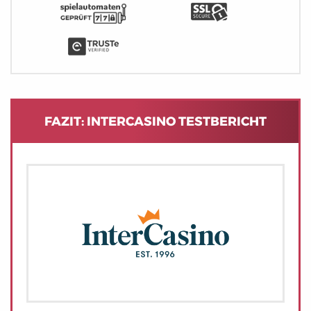
FAZIT: INTERCASINO TESTBERICHT