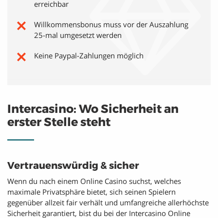
erreichbar
Willkommensbonus muss vor der Auszahlung
25-mal umgesetzt werden
Keine Paypal-Zahlungen möglich
Intercasino: Wo Sicherheit an
erster Stelle steht
Vertrauenswürdig & sicher
Wenn du nach einem Online Casino suchst, welches
maximale Privatsphäre bietet, sich seinen Spielern
gegenüber allzeit fair verhält und umfangreiche allerhöchste
Sicherheit garantiert, bist du bei der Intercasino Online