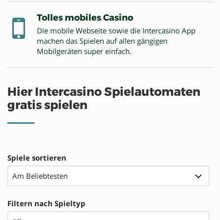
Tolles mobiles Casino
Die mobile Webseite sowie die Intercasino App
machen das Spielen auf allen gängigen
Mobilgeräten super einfach.
Hier Intercasino Spielautomaten
gratis spielen
Spiele sortieren
Filtern nach Spieltyp