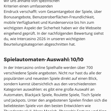
wir uns anhand von spezifischen
Kriterien einen umfassenden
Eindruck verschafft: vom Gesamtangebot der Spiele, über
Bonusangebote, Benutzeroberflächen-Freundlichkeit,
mobile Verfügbarkeit und Kundenservice bis hin zum
wichtigsten Aspekt der Sicherheit haben wir die Webseite
eingehend geprüft. In der nachfolgenden Bewertung siehst
du, wie Intercasino 2026 in unseren wichtigsten
Beurteilungskategorien abgeschnitten hat.
Spielautomaten-Auswahl: 10/10
In der Intercasino online Spielhalle werden über 700
verschiedene Spiele angeboten. Nicht nur hast du alle der
populärsten und neuesten Spiele direkt auf einen Blick,
sondern kannst übersichtlich aus den verschiedensten
Kategorien auswählen: es gibt eine große Auswahl an
Automaten, Blackjack Spiele, Roulette Spiele, Tisch Spiele
und Jackpots. Unter den angebotenen Spielen finden sich die
beliebtesten Spiele von den besten Entwicklern wie
Thunderstruck II, Mega Moolah, Pharaoh’s Fortune und King