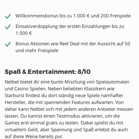
Willkommensbonus bis zu 1.000 € und 200 Freispiele
Einsatzverdopplung der ersten Einzahlungen bis zu
1.000 €
Bonus Aktionen wie Reel Deal mit der Aussicht auf 50
und mehr Freispiele
Spaß & Entertainment: 8/10
Netbet bietet dir eine bunte Mischung von Spielautomaten
und Casino Spielen. Neben beliebten Klassikern wie
Starburst findest du dort ständig neue Spiele namhafter
Hersteller, die mit spannenden Features aufwarten. Von
daher kann Netbet sich mit jedem anderen Anbieter messen
lassen. Du kannst einen Testmodus aktivieren, um die
Games erst einmal gratis zu testen. Dabei spielst du mit
virtuellem Geld, aber Spannung und Spaß erlebst du auch
auf diese Weise bereits pur.