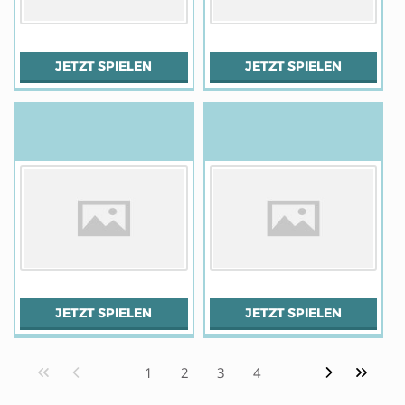
JETZT SPIELEN
JETZT SPIELEN
JETZT SPIELEN
JETZT SPIELEN
1
2
3
4