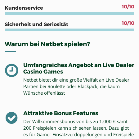
10/10
Kundenservice
10/10
Sicherheit und Seriosität
Warum bei Netbet spielen?
Umfangreiches Angebot an Live Dealer
Casino Games
Netbet bietet dir eine große Vielfalt an Live Dealer
Partien bei Roulette oder Blackjack, die kaum
Wünsche offenlässt
Attraktive Bonus Features
Der Willkommensbonus von bis zu 1.000 € samt
200 Freispielen kann sich sehen lassen. Dazu gibt
es für Gamer Einsatzverdoppelungen und Freispiele