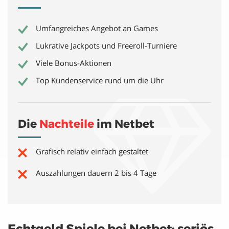
Umfangreiches Angebot an Games
Lukrative Jackpots und Freeroll-Turniere
Viele Bonus-Aktionen
Top Kundenservice rund um die Uhr
Die
Nachteile
im Netbet
Grafisch relativ einfach gestaltet
Auszahlungen dauern 2 bis 4 Tage
Echtgeld Spiele bei Netbet: seriös