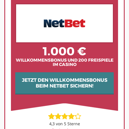
1.000 €
WILLKOMMENSBONUS UND 200 FREISPIELE
IM CASINO
JETZT DEN WILLKOMMENSBONUS
BEIM NETBET SICHERN!
4,3 von 5 Sterne