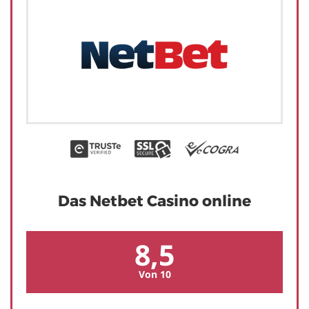
Das Netbet Casino online
8,5
Von 10