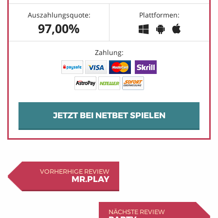
Auszahlungsquote:
Plattformen:
97,00%
Zahlung:
JETZT BEI NETBET SPIELEN
VORHERHIGE REVIEW
MR.PLAY
NÄCHSTE REVIEW