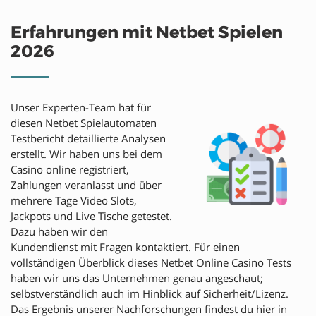
Erfahrungen mit Netbet Spielen
2026
Unser Experten-Team hat für
diesen Netbet Spielautomaten
Testbericht detaillierte Analysen
erstellt. Wir haben uns bei dem
Casino online registriert,
Zahlungen veranlasst und über
mehrere Tage Video Slots,
Jackpots und Live Tische getestet.
Dazu haben wir den
Kundendienst mit Fragen kontaktiert. Für einen
vollständigen Überblick dieses Netbet Online Casino Tests
haben wir uns das Unternehmen genau angeschaut;
selbstverständlich auch im Hinblick auf Sicherheit/Lizenz.
Das Ergebnis unserer Nachforschungen findest du hier in