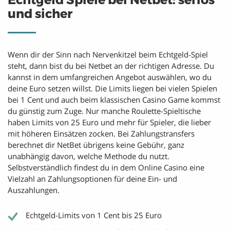
und sicher
Wenn dir der Sinn nach Nervenkitzel beim Echtgeld-Spiel
steht, dann bist du bei Netbet an der richtigen Adresse. Du
kannst in dem umfangreichen Angebot auswählen, wo du
deine Euro setzen willst. Die Limits liegen bei vielen Spielen
bei 1 Cent und auch beim klassischen Casino Game kommst
du günstig zum Zuge. Nur manche Roulette-Spieltische
haben Limits von 25 Euro und mehr für Spieler, die lieber
mit höheren Einsätzen zocken. Bei Zahlungstransfers
berechnet dir NetBet übrigens keine Gebühr, ganz
unabhängig davon, welche Methode du nutzt.
Selbstverständlich findest du in dem Online Casino eine
Vielzahl an Zahlungsoptionen für deine Ein- und
Auszahlungen.
Echtgeld-Limits von 1 Cent bis 25 Euro