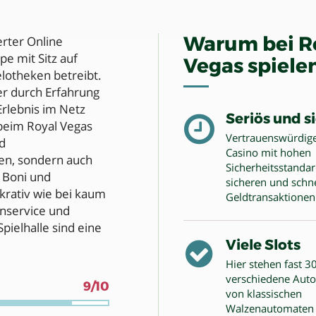
Warum bei R
erter Online
e mit Sitz auf
Vegas spiele
elotheken betreibt.
ier durch Erfahrung
Erlebnis im Netz
Seriös und s
beim Royal Vegas
Vertrauenswürdige
d
Casino mit hohen
en, sondern auch
Sicherheitsstanda
n Boni und
sicheren und schn
krativ wie bei kaum
Geldtransaktionen
nservice und
pielhalle sind eine
Viele Slots
Hier stehen fast 3
verschiedene Auto
9/10
von klassischen
Walzenautomaten b