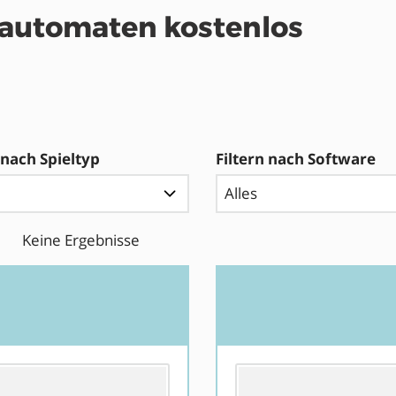
lautomaten kostenlos
 nach Spieltyp
Filtern nach Software
Keine Ergebnisse