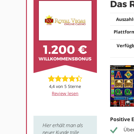
Das 
Auszahl
Plattfor
1.200 €
Verfügb
WILLKOMMENSBONUS
4,4 von 5 Sterne
Review lesen
Positive 
Hier erhält man als
Über
neuer Kunde tolle