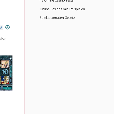
45 Online Casino Tests
Online Casinos mit Freispielen
Spielautomaten Gesetz
Next
sive