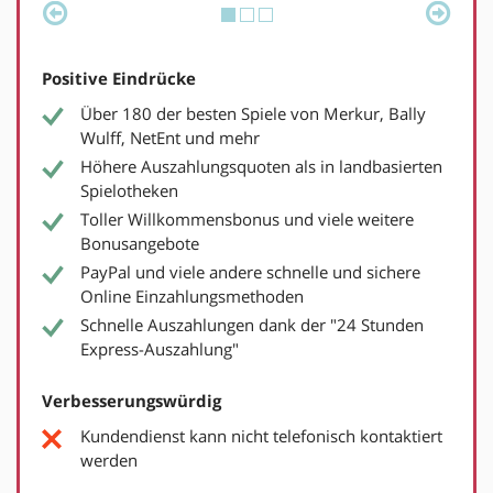
Previous
Next
Positive Eindrücke
Über 180 der besten Spiele von Merkur, Bally
Wulff, NetEnt und mehr
Höhere Auszahlungsquoten als in landbasierten
Spielotheken
Toller Willkommensbonus und viele weitere
Bonusangebote
PayPal und viele andere schnelle und sichere
Online Einzahlungsmethoden
Schnelle Auszahlungen dank der "24 Stunden
Express-Auszahlung"
Verbesserungswürdig
Kundendienst kann nicht telefonisch kontaktiert
werden