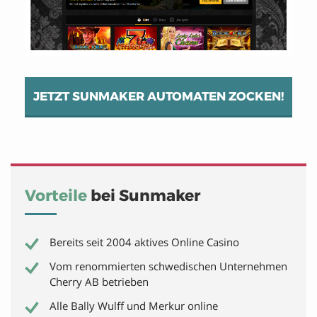
JETZT SUNMAKER AUTOMATEN ZOCKEN!
Vorteile
bei Sunmaker
Bereits seit 2004 aktives Online Casino
Vom renommierten schwedischen Unternehmen
Cherry AB betrieben
Alle Bally Wulff und Merkur online