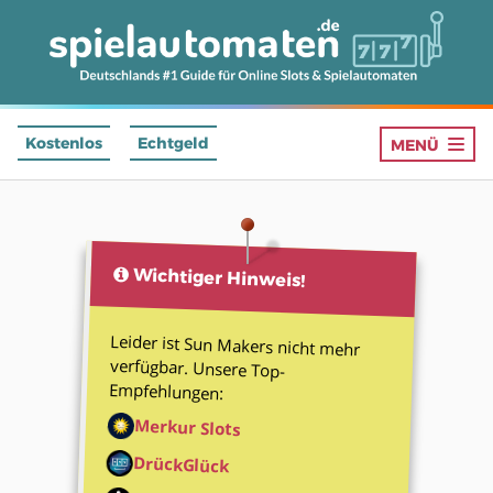
Kostenlos
Echtgeld
MENÜ
Wichtiger Hinweis!
Leider ist Sun Makers nicht mehr
verfügbar. Unsere Top-
Empfehlungen:
Merkur Slots
DrückGlück