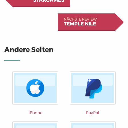
NÄCHSTE REVIEW
TEMPLE NILE
Andere Seiten
iPhone
PayPal