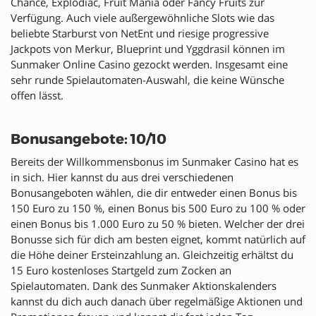
Chance, Explodiac, Fruit Mania oder Fancy Fruits zur
Verfügung. Auch viele außergewöhnliche Slots wie das
beliebte Starburst von NetEnt und riesige progressive
Jackpots von Merkur, Blueprint und Yggdrasil können im
Sunmaker Online Casino gezockt werden. Insgesamt eine
sehr runde Spielautomaten-Auswahl, die keine Wünsche
offen lässt.
Bonusangebote: 10/10
Bereits der Willkommensbonus im Sunmaker Casino hat es
in sich. Hier kannst du aus drei verschiedenen
Bonusangeboten wählen, die dir entweder einen Bonus bis
150 Euro zu 150 %, einen Bonus bis 500 Euro zu 100 % oder
einen Bonus bis 1.000 Euro zu 50 % bieten. Welcher der drei
Bonusse sich für dich am besten eignet, kommt natürlich auf
die Höhe deiner Ersteinzahlung an. Gleichzeitig erhältst du
15 Euro kostenloses Startgeld zum Zocken an
Spielautomaten. Dank des Sunmaker Aktionskalenders
kannst du dich auch danach über regelmäßige Aktionen und