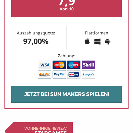
7,9
Von 10
Auszahlungsquote:
Plattformen:
97,00%
Zahlung:
JETZT BEI SUN MAKERS SPIELEN!
VORHERHIGE REVIEW
STARGAMES