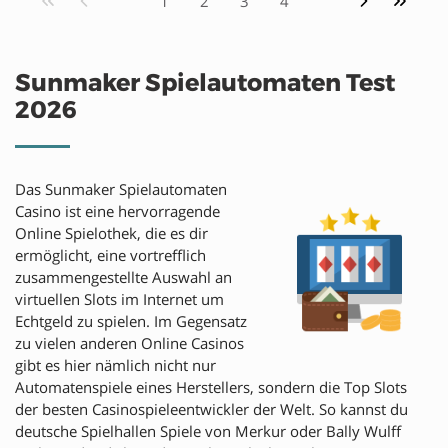
1
2
3
4
Sunmaker Spielautomaten Test
2026
Das Sunmaker Spielautomaten
Casino ist eine hervorragende
Online Spielothek, die es dir
ermöglicht, eine vortrefflich
zusammengestellte Auswahl an
virtuellen Slots im Internet um
Echtgeld zu spielen. Im Gegensatz
zu vielen anderen Online Casinos
gibt es hier nämlich nicht nur
Automatenspiele eines Herstellers, sondern die Top Slots
der besten Casinospieleentwickler der Welt. So kannst du
deutsche Spielhallen Spiele von Merkur oder Bally Wulff