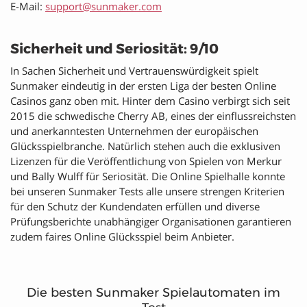
E-Mail:
support@sunmaker.com
Sicherheit und Seriosität: 9/10
In Sachen Sicherheit und Vertrauenswürdigkeit spielt
Sunmaker eindeutig in der ersten Liga der besten Online
Casinos ganz oben mit. Hinter dem Casino verbirgt sich seit
2015 die schwedische Cherry AB, eines der einflussreichsten
und anerkanntesten Unternehmen der europäischen
Glücksspielbranche. Natürlich stehen auch die exklusiven
Lizenzen für die Veröffentlichung von Spielen von Merkur
und Bally Wulff für Seriosität. Die Online Spielhalle konnte
bei unseren Sunmaker Tests alle unsere strengen Kriterien
für den Schutz der Kundendaten erfüllen und diverse
Prüfungsberichte unabhängiger Organisationen garantieren
zudem faires Online Glücksspiel beim Anbieter.
Die besten Sunmaker Spielautomaten im