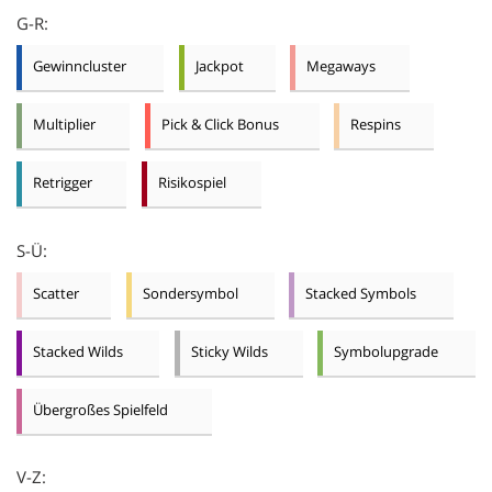
G-R:
Gewinncluster
Jackpot
Megaways
Multiplier
Pick & Click Bonus
Respins
Retrigger
Risikospiel
S-Ü:
Scatter
Sondersymbol
Stacked Symbols
Stacked Wilds
Sticky Wilds
Symbolupgrade
Übergroßes Spielfeld
V-Z: