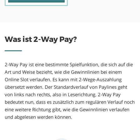
Was ist 2-Way Pay?
2-Way Pay ist eine bestimmte Spielfunktion, die sich auf die
Art und Weise bezieht, wie die Gewinnlinien bei einem
Online Slot verlaufen. Es kann mit 2-Wege-Auszahlung
übersetzt werden. Der Standardverlauf von Paylines geht
von links nach rechts, also in Leserichtung. 2-Way Pay
bedeutet nun, dass es zusätzlich zum regulären Verlauf noch
eine weitere Richtung gibt, wie die Gewinnlinien verlaufen
und abgelesen werden können.