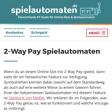
Kostenlos
Echtgeld
MENÜ
2-Way Pay Spielautomaten
Wenn du an einem Online Slot mit 2-Way Pay spielst, dann
steht dir ein fantastisches Feature zur Verfügung.
Symbolreihen können dabei sowohl auf dem Standardweg
als auch auf eine weitere Weise zu einem Gewinn führen.
Einer der bekanntesten Spielautomaten mit diesem Feature
ist
Starburst von NetEnt
. Wir erklären dir im Folgenden, was
2-Way Pay genau ist, wie es funktioniert und welche Vorzüge
es mitbringt.