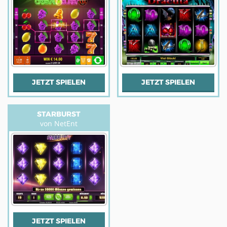
JETZT SPIELEN
JETZT SPIELEN
STARBURST
von NetEnt
JETZT SPIELEN