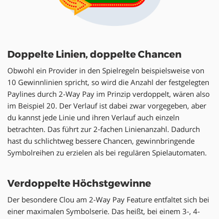
Doppelte Linien, doppelte Chancen
Obwohl ein Provider in den Spielregeln beispielsweise von
10 Gewinnlinien spricht, so wird die Anzahl der festgelegten
Paylines durch 2-Way Pay im Prinzip verdoppelt, wären also
im Beispiel 20. Der Verlauf ist dabei zwar vorgegeben, aber
du kannst jede Linie und ihren Verlauf auch einzeln
betrachten. Das führt zur 2‑fachen Linienanzahl. Dadurch
hast du schlichtweg bessere Chancen, gewinnbringende
Symbolreihen zu erzielen als bei regulären Spielautomaten.
Verdoppelte Höchstgewinne
Der besondere Clou am 2-Way Pay Feature entfaltet sich bei
einer maximalen Symbolserie. Das heißt, bei einem 3-, 4-