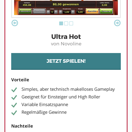
Previous
Next
Ultra Hot
von Novoline
JETZT SPIELEN!
Vorteile
Simples, aber technisch makelloses Gameplay
Geeignet für Einsteiger und High Roller
Variable Einsatzspanne
Regelmäßige Gewinne
Nachteile