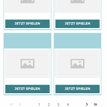
JETZT SPIELEN
JETZT SPIELEN
JETZT SPIELEN
JETZT SPIELEN
1
2
3
4