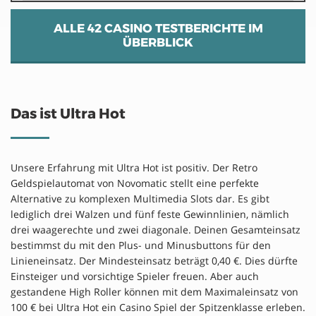
ALLE 42 CASINO TESTBERICHTE IM
ÜBERBLICK
Das ist Ultra Hot
Unsere Erfahrung mit Ultra Hot ist positiv. Der Retro
Geldspielautomat von Novomatic stellt eine perfekte
Alternative zu komplexen Multimedia Slots dar. Es gibt
lediglich drei Walzen und fünf feste Gewinnlinien, nämlich
drei waagerechte und zwei diagonale. Deinen Gesamteinsatz
bestimmst du mit den Plus- und Minusbuttons für den
Linieneinsatz. Der Mindesteinsatz beträgt 0,40 €. Dies dürfte
Einsteiger und vorsichtige Spieler freuen. Aber auch
gestandene High Roller können mit dem Maximaleinsatz von
100 € bei Ultra Hot ein Casino Spiel der Spitzenklasse erleben.