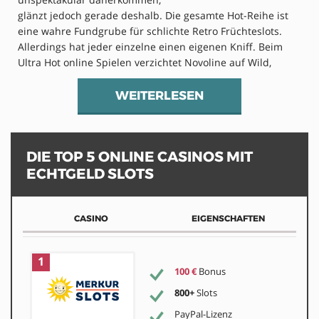
glänzt jedoch gerade deshalb. Die gesamte Hot-Reihe ist
eine wahre Fundgrube für schlichte Retro Früchteslots.
Allerdings hat jeder einzelne einen eigenen Kniff. Beim
Ultra Hot online Spielen verzichtet Novoline auf Wild,
Scatter und Spezialeffekte. Der Spielautomat bietet
schnörkellose Unterhaltung, und das ist gut so. In unserer
WEITERLESEN
folgenden Ultra Hot Review erfährst du alles Wissenswerte
über die Slot Machine. Zudem kannst du aus unserer Top
Liste 2026 die besten deutschen Ultra Hot Online Casinos
DIE TOP 5 ONLINE CASINOS MIT
auswählen, um mit echtem Geld durchzustarten.
ECHTGELD SLOTS
Das erwartet dich bei Ultra Hot
CASINO
EIGENSCHAFTEN
Zeitloses Retro-Gameplay
Einsätze stufenlos bis 100 €
1
100 €
Bonus
Jackpot von 15.000 €
800+
Slots
Moderate Ausschüttungsquote
PayPal-Lizenz