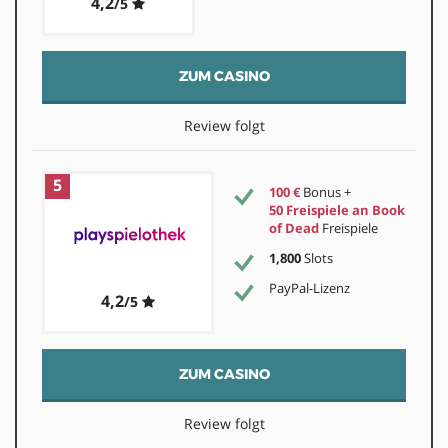
4,2
/5
ZUM CASINO
Review folgt
5
100 €
Bonus +
50 Freispiele an Book
of Dead
Freispiele
1,800
Slots
PayPal-Lizenz
4,2
/5
ZUM CASINO
Review folgt