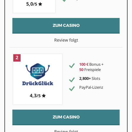
5,0
Optimal für das Spiel mit
Mobilgeräten
/5
ZUM CASINO
Review folgt
2
100 €
Bonus +
50
Freispiele
2,800+
Slots
PayPal-Lizenz
4,3
/5
ZUM CASINO
Review folgt