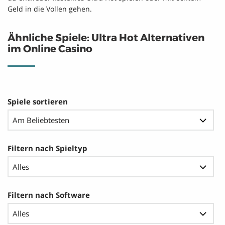
Geld in die Vollen gehen.
Ähnliche Spiele: Ultra Hot Alternativen
im Online Casino
Spiele sortieren
Filtern nach Spieltyp
Filtern nach Software