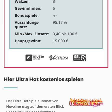
Walzen:
3
Gewinnlinien:
5
Bonusspiele:
-/-
Auszahlungs-
95,17 %
quote:
Min./Max. Einsatz:
0,40 bis 100 €
Hauptgewinn:
15.000 €
Hier Ultra Hot kostenlos spielen
Der Ultra Hot Spielautomat von
Novoline mag auf den ersten Blick
unspektakulär daherkommen,