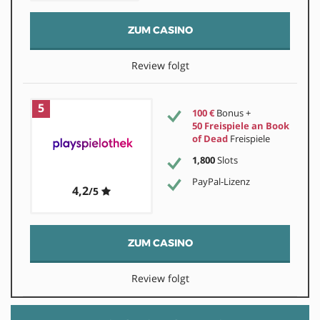
ZUM CASINO
Review folgt
5
100 €
Bonus +
50 Freispiele an Book
of Dead
Freispiele
1,800
Slots
PayPal-Lizenz
4,2
/5
ZUM CASINO
Review folgt