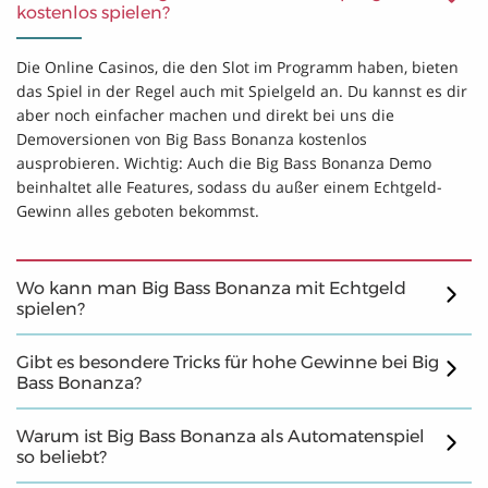
kostenlos spielen?
Die Online Casinos, die den Slot im Programm haben, bieten
das Spiel in der Regel auch mit Spielgeld an. Du kannst es dir
aber noch einfacher machen und direkt bei uns die
Demoversionen von Big Bass Bonanza kostenlos
ausprobieren. Wichtig: Auch die Big Bass Bonanza Demo
beinhaltet alle Features, sodass du außer einem Echtgeld-
Gewinn alles geboten bekommst.
Wo kann man Big Bass Bonanza mit Echtgeld
spielen?
Gibt es besondere Tricks für hohe Gewinne bei Big
Bass Bonanza?
Warum ist Big Bass Bonanza als Automatenspiel
so beliebt?