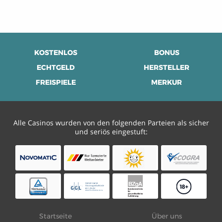
KOSTENLOS
BONUS
ECHTGELD
HERSTELLER
FREISPIELE
MERKUR
Alle Casinos wurden von den folgenden Parteien als sicher
und seriös eingestuft:
Startseite
Über uns