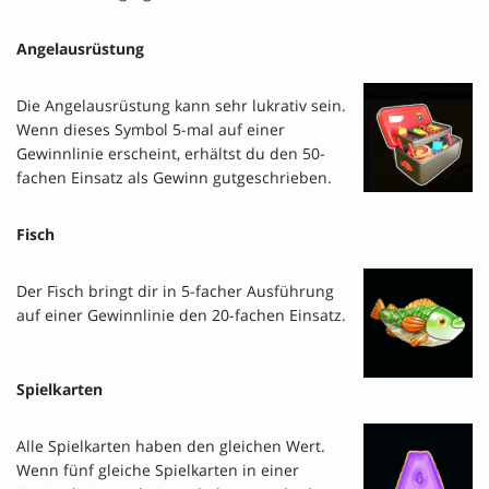
Angelausrüstung
Die Angelausrüstung kann sehr lukrativ sein.
Wenn dieses Symbol 5-mal auf einer
Gewinnlinie erscheint, erhältst du den 50-
fachen Einsatz als Gewinn gutgeschrieben.
Fisch
Der Fisch bringt dir in 5-facher Ausführung
auf einer Gewinnlinie den 20-fachen Einsatz.
Spielkarten
Alle Spielkarten haben den gleichen Wert.
Wenn fünf gleiche Spielkarten in einer