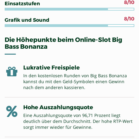
8/10
Einsatzstufen
8/10
Grafik und Sound
Die Höhepunkte beim Online-Slot Big
Bass Bonanza
Lukrative Freispiele
In den kostenlosen Runden von Big Bass Bonanza
kannst du mit den Geld-Symbolen einen Gewinn
nach dem anderen kassieren.
Hohe Auszahlungsquote
Eine Auszahlungsquote von 96,71 Prozent liegt
deutlich über dem Durchschnitt. Der hohe RTP-Wert
sorgt immer wieder für Gewinne.