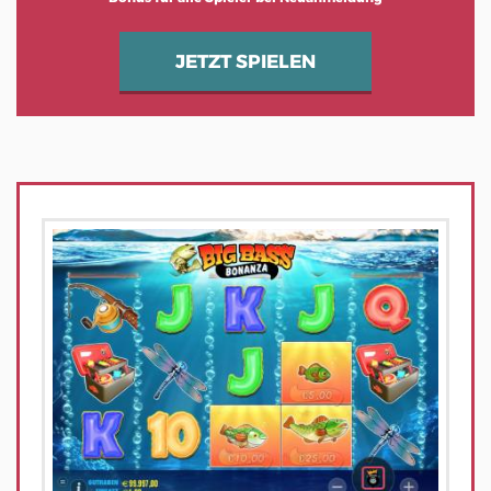
JETZT SPIELEN