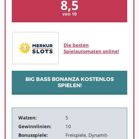
8,5
von 10
Die besten
Spielautomaten online!
BIG BASS BONANZA KOSTENLOS
SPIELEN!
Walzen:
5
Gewinnlinien:
10
Bonusspiele:
Freispiele, Dynamit-