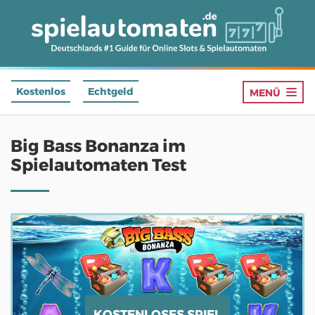
Kostenlos
Echtgeld
MENÜ
Big Bass Bonanza im
Spielautomaten Test
KOSTENLOSES SPIEL