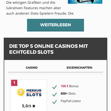
Die witzigen Grafiken und die
lukrativen Features machen aber
auch anderen Slots-Spielern Freude. Die
Auszahlungsquote ist hoch und mit ein bisschen Glück
landet nicht nur ein Fisch, sondern auch ein lukrativer
WEITERLESEN
Gewinn in deiner Tasche.
5 Walzen und 10 Gewinnlinien
DIE TOP 5 ONLINE CASINOS MIT
ECHTGELD SLOTS
Lukrative Auszahlungsquote: 96,71 Prozent
Attraktiver Hauptgewinn: 2.100-facher Einsatz
CASINO
EIGENSCHAFTEN
Auch auf mobilen Endgeräten verfügbar
1
100 €
Bonus
800+
Slots
PayPal-Lizenz
5,0
/5