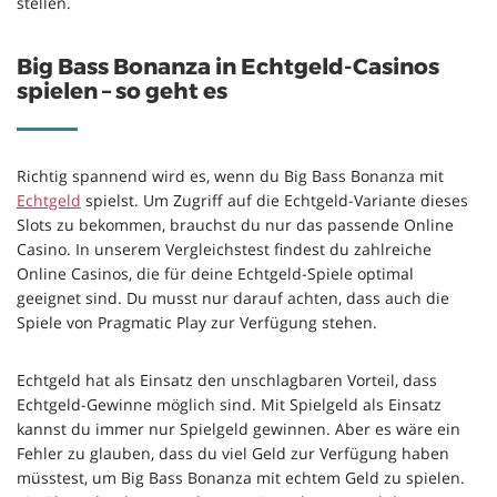
stellen.
Big Bass Bonanza in Echtgeld-Casinos
spielen – so geht es
Richtig spannend wird es, wenn du Big Bass Bonanza mit
Echtgeld
spielst. Um Zugriff auf die Echtgeld-Variante dieses
Slots zu bekommen, brauchst du nur das passende Online
Casino. In unserem Vergleichstest findest du zahlreiche
Online Casinos, die für deine Echtgeld-Spiele optimal
geeignet sind. Du musst nur darauf achten, dass auch die
Spiele von Pragmatic Play zur Verfügung stehen.
Echtgeld hat als Einsatz den unschlagbaren Vorteil, dass
Echtgeld-Gewinne möglich sind. Mit Spielgeld als Einsatz
kannst du immer nur Spielgeld gewinnen. Aber es wäre ein
Fehler zu glauben, dass du viel Geld zur Verfügung haben
müsstest, um Big Bass Bonanza mit echtem Geld zu spielen.