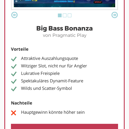
Previous
Next
Big Bass Bonanza
von Pragmatic Play
Vorteile
Attraktive Auszahlungsquote
Witziger Slot, nicht nur für Angler
Lukrative Freispiele
Spektakuläres Dynamit-Feature
Wilds und Scatter-Symbol
Nachteile
Hauptgewinn könnte höher sein