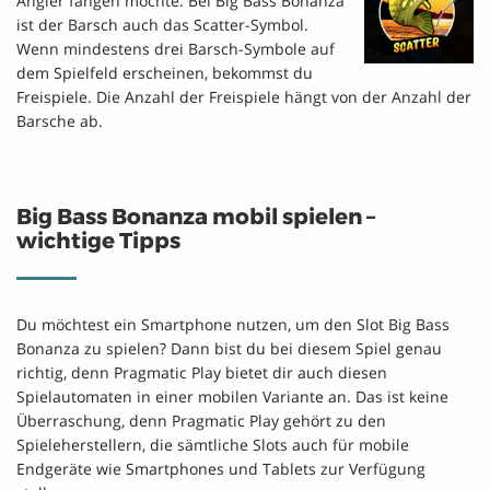
Angler fangen möchte. Bei Big Bass Bonanza
ist der Barsch auch das Scatter-Symbol.
Wenn mindestens drei Barsch-Symbole auf
dem Spielfeld erscheinen, bekommst du
Freispiele. Die Anzahl der Freispiele hängt von der Anzahl der
Barsche ab.
Big Bass Bonanza mobil spielen –
wichtige Tipps
Du möchtest ein Smartphone nutzen, um den Slot Big Bass
Bonanza zu spielen? Dann bist du bei diesem Spiel genau
richtig, denn Pragmatic Play bietet dir auch diesen
Spielautomaten in einer mobilen Variante an. Das ist keine
Überraschung, denn Pragmatic Play gehört zu den
Spieleherstellern, die sämtliche Slots auch für mobile
Endgeräte wie Smartphones und Tablets zur Verfügung