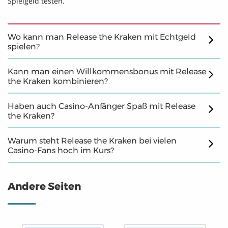
Spielgeld testen.
Wo kann man Release the Kraken mit Echtgeld
spielen?
Kann man einen Willkommensbonus mit Release
the Kraken kombinieren?
Haben auch Casino-Anfänger Spaß mit Release
the Kraken?
Warum steht Release the Kraken bei vielen
Casino-Fans hoch im Kurs?
Andere Seiten