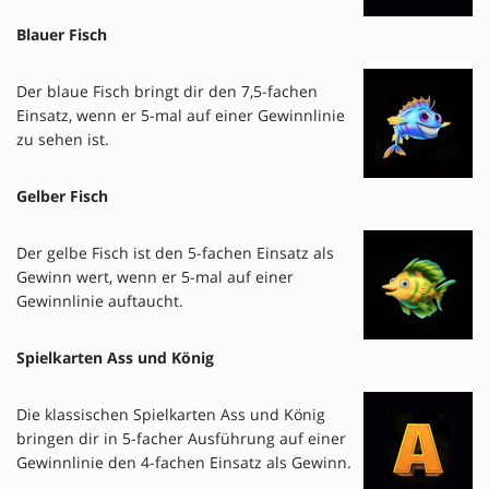
Blauer Fisch
Der blaue Fisch bringt dir den 7,5-fachen
Einsatz, wenn er 5-mal auf einer Gewinnlinie
zu sehen ist.
Gelber Fisch
Der gelbe Fisch ist den 5-fachen Einsatz als
Gewinn wert, wenn er 5-mal auf einer
Gewinnlinie auftaucht.
Spielkarten Ass und König
Die klassischen Spielkarten Ass und König
bringen dir in 5-facher Ausführung auf einer
Gewinnlinie den 4-fachen Einsatz als Gewinn.