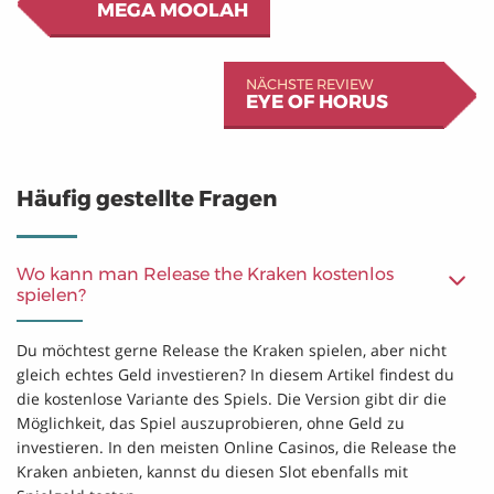
MEGA MOOLAH
NÄCHSTE REVIEW
EYE OF HORUS
Häufig gestellte Fragen
Wo kann man Release the Kraken kostenlos
spielen?
Du möchtest gerne Release the Kraken spielen, aber nicht
gleich echtes Geld investieren? In diesem Artikel findest du
die kostenlose Variante des Spiels. Die Version gibt dir die
Möglichkeit, das Spiel auszuprobieren, ohne Geld zu
investieren. In den meisten Online Casinos, die Release the
Kraken anbieten, kannst du diesen Slot ebenfalls mit