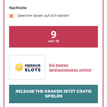
Nachteile
Gewinne lassen auf sich warten
9
von 10
Die besten
Spielautomaten online!
RELEASE THE KRAKEN JETZT GRATIS
SPIELEN