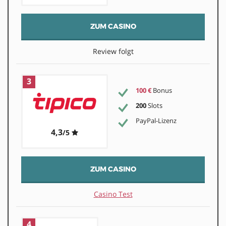
ZUM CASINO
Review folgt
3
100 €
Bonus
200
Slots
PayPal-Lizenz
4,3
/5
ZUM CASINO
Casino Test
4