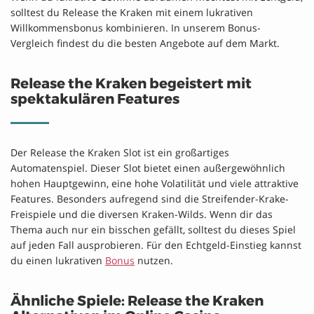
solltest du Release the Kraken mit einem lukrativen
Willkommensbonus kombinieren. In unserem Bonus-
Vergleich findest du die besten Angebote auf dem Markt.
Release the Kraken begeistert mit
spektakulären Features
Der Release the Kraken Slot ist ein großartiges
Automatenspiel. Dieser Slot bietet einen außergewöhnlich
hohen Hauptgewinn, eine hohe Volatilität und viele attraktive
Features. Besonders aufregend sind die Streifender-Krake-
Freispiele und die diversen Kraken-Wilds. Wenn dir das
Thema auch nur ein bisschen gefällt, solltest du dieses Spiel
auf jeden Fall ausprobieren. Für den Echtgeld-Einstieg kannst
du einen lukrativen
Bonus
nutzen.
Ähnliche Spiele: Release the Kraken