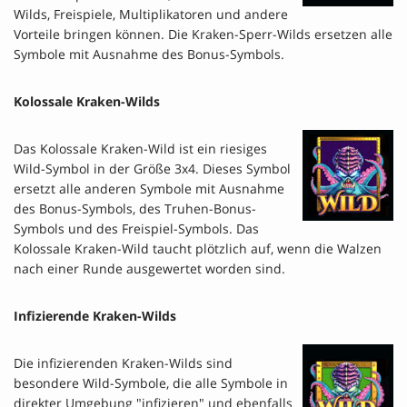
Wilds, Freispiele, Multiplikatoren und andere
Vorteile bringen können. Die Kraken-Sperr-Wilds ersetzen alle
Symbole mit Ausnahme des Bonus-Symbols.
Kolossale Kraken-Wilds
Das Kolossale Kraken-Wild ist ein riesiges
Wild-Symbol in der Größe 3x4. Dieses Symbol
ersetzt alle anderen Symbole mit Ausnahme
des Bonus-Symbols, des Truhen-Bonus-
Symbols und des Freispiel-Symbols. Das
Kolossale Kraken-Wild taucht plötzlich auf, wenn die Walzen
nach einer Runde ausgewertet worden sind.
Infizierende Kraken-Wilds
Die infizierenden Kraken-Wilds sind
besondere Wild-Symbole, die alle Symbole in
direkter Umgebung "infizieren" und ebenfalls