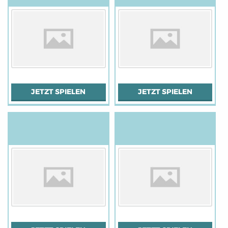
JETZT SPIELEN
JETZT SPIELEN