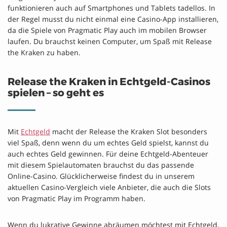
funktionieren auch auf Smartphones und Tablets tadellos. In
der Regel musst du nicht einmal eine Casino-App installieren,
da die Spiele von Pragmatic Play auch im mobilen Browser
laufen. Du brauchst keinen Computer, um Spaß mit Release
the Kraken zu haben.
Release the Kraken in Echtgeld-Casinos
spielen – so geht es
Mit
Echtgeld
macht der Release the Kraken Slot besonders
viel Spaß, denn wenn du um echtes Geld spielst, kannst du
auch echtes Geld gewinnen. Für deine Echtgeld-Abenteuer
mit diesem Spielautomaten brauchst du das passende
Online-Casino. Glücklicherweise findest du in unserem
aktuellen Casino-Vergleich viele Anbieter, die auch die Slots
von Pragmatic Play im Programm haben.
Wenn du lukrative Gewinne abräumen möchtest mit Echtgeld,