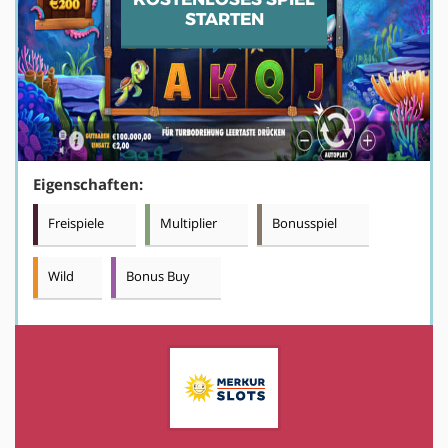
STARTEN
Eigenschaften:
Freispiele
Multiplier
Bonusspiel
Wild
Bonus Buy