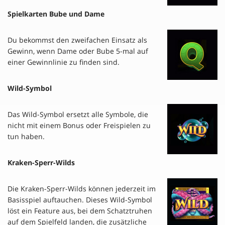
Spielkarten Bube und Dame
Du bekommst den zweifachen Einsatz als
Gewinn, wenn Dame oder Bube 5-mal auf
einer Gewinnlinie zu finden sind.
Wild-Symbol
Das Wild-Symbol ersetzt alle Symbole, die
nicht mit einem Bonus oder Freispielen zu
tun haben.
Kraken-Sperr-Wilds
Die Kraken-Sperr-Wilds können jederzeit im
Basisspiel auftauchen. Dieses Wild-Symbol
löst ein Feature aus, bei dem Schatztruhen
auf dem Spielfeld landen, die zusätzliche