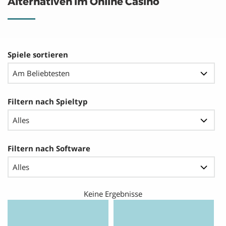
Alternativen im Online Casino
Spiele sortieren
Filtern nach Spieltyp
Filtern nach Software
Keine Ergebnisse